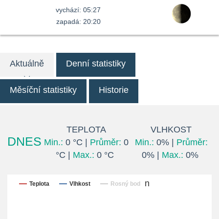
vychází: 05:27
zapadá: 20:20
Aktuálně
Denní statistiky
Měsíční statistiky
Historie
TEPLOTA
VLHKOST
DNES
Min.:
0 °C |
Průměr:
0
Min.:
0% |
Průměr:
°C |
Max.:
0 °C
0% |
Max.:
0%
Posledních 24 hodin
Teplota
Vlhkost
Rosný bod