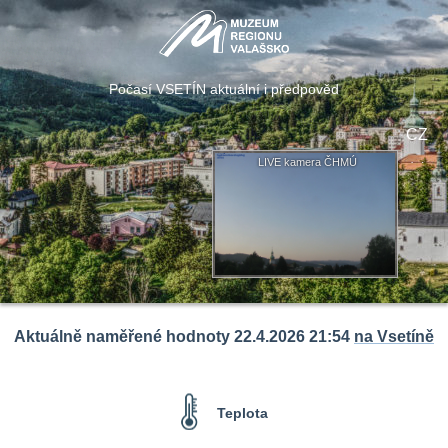
Počasí VSETÍN aktuální i předpověd
CZ
LIVE kamera ČHMÚ
Aktuálně naměřené hodnoty 22.4.2026 21:54
na Vsetíně
Teplota