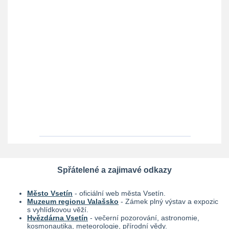
Spřátelené a zajimavé odkazy
Město Vsetín
- oficiální web města Vsetín.
Muzeum regionu Valašsko
- Zámek plný výstav a expozic
s vyhlídkovou věží.
Hvězdárna Vsetín
- večerní pozorování, astronomie,
kosmonautika, meteorologie, přírodní vědy.