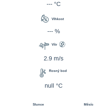
--- °C
Vlhkost
--- %
Vítr
2.9 m/s
Rosný bod
null °C
Slunce
Měsíc